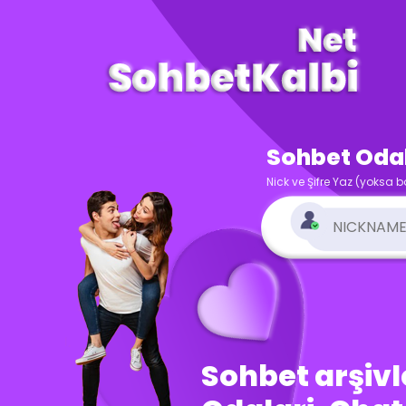
Sohbet Odala
Nick ve Şifre Yaz (yoksa b
Sohbet arşivle