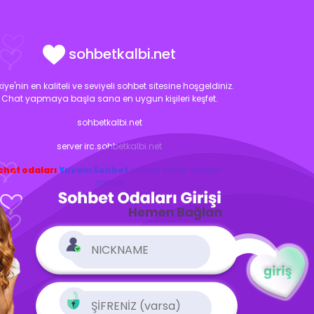
sohbetkalbi.net
kiye'nin en kaliteli ve seviyeli sohbet sitesine hoşgeldiniz.
Chat yapmaya başla sana en uygun kişileri keşfet.
sohbetkalbi.net
server irc.sohbetkalbi.net
chat odaları
Yuvam Sohbet
sohbet siteleri
yetişkin
sohbet