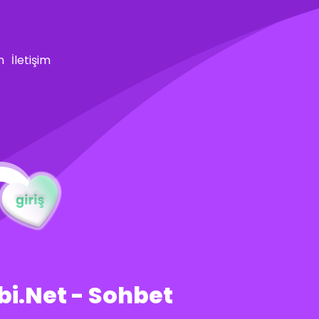
n
İletişim
lbi.Net - Sohbet