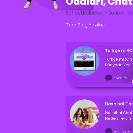
Odalari, Chat
SohbetKalbi.Net - Sohbet Oda
Tüm Blog Yazıları.
Türkçe mIRC
Türkçe mIRC S
Dünyada Yeni
4 yorum
Hasbihal Cha
Hasbihal Chat 
Neden Tercih
yorum yok