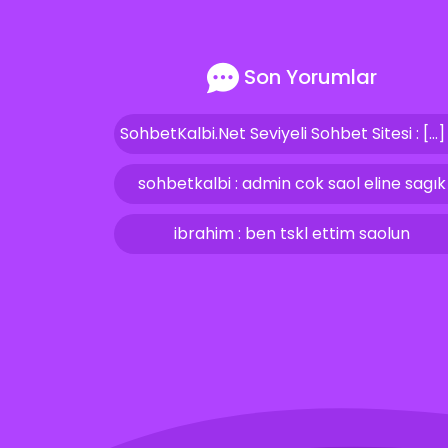
Son Yorumlar
sohbetkalbi : admin cok saol eline sagık
ibrahim : ben tskl ettim saolun