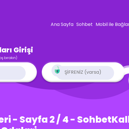
Ana Sayfa
Sohbet
Mobil ile Bağla
rı Girişi
oş bırakın)
ri - Sayfa 2 / 4 - SohbetKa