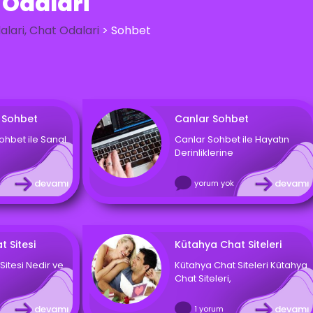
 Odalari
lari, Chat Odalari
>
Sohbet
 Sohbet
Canlar Sohbet
ohbet ile Sanal
Canlar Sohbet ile Hayatın
Derinliklerine
devamı
devamı
yorum yok
t Sitesi
Kütahya Chat Siteleri
Sitesi Nedir ve
Kütahya Chat Siteleri Kütahya
Chat Siteleri,
devamı
devamı
1 yorum