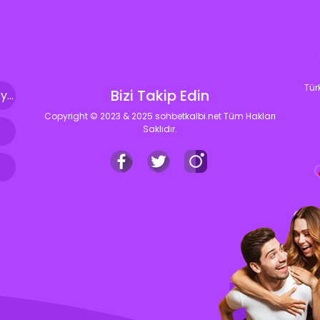
Tür
Bizi Takip Edin
SohbetKalbi.Net Seviyeli Sohbet Sitesi : […] yaşam kalitemizi artırıyor ve bize güven veriyor. İşte bizler, bu aynı özeni ve seviyeyi sohbet siteleri içerisinde de […]
Copyright © 2023 & 2025 sohbetkalbi.net Tüm Hakları
Saklıdır.