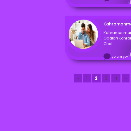
Kahramanmar
Odaları Kahr
Chat
yorum yok
«
1
2
3
4
»