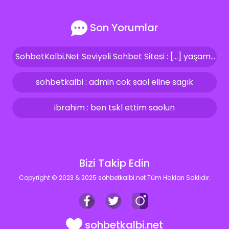
Son Yorumlar
SohbetKalbi.Net Seviyeli Sohbet Sitesi : […] yaşam kalitemizi artırıyor ve bize güven veriyor. İşte bizler, bu aynı özeni ve seviyeyi sohbet siteleri içerisinde de […]
sohbetkalbi : admin cok saol eline sagık
ibrahim : ben tskl ettim saolun
Bizi Takip Edin
Copyright © 2023 & 2025 sohbetkalbi.net Tüm Hakları Saklıdır.
sohbetkalbi.net