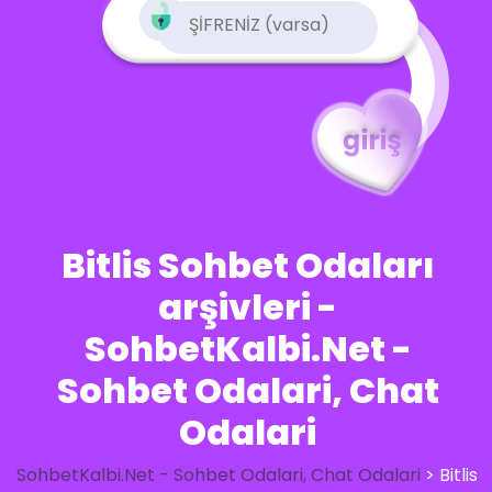
Bitlis Sohbet Odaları
arşivleri -
SohbetKalbi.Net -
Sohbet Odalari, Chat
Odalari
SohbetKalbi.Net - Sohbet Odalari, Chat Odalari
>
Bitlis