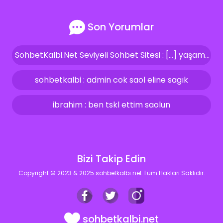
Son Yorumlar
SohbetKalbi.Net Seviyeli Sohbet Sitesi : […] yaşam kalitemizi artırıyor ve bize güven veriyor. İşte bizler, bu aynı özeni ve seviyeyi sohbet siteleri içerisinde de […]
sohbetkalbi : admin cok saol eline sagık
ibrahim : ben tskl ettim saolun
Bizi Takip Edin
Copyright © 2023 & 2025 sohbetkalbi.net Tüm Hakları Saklıdır.
sohbetkalbi.net