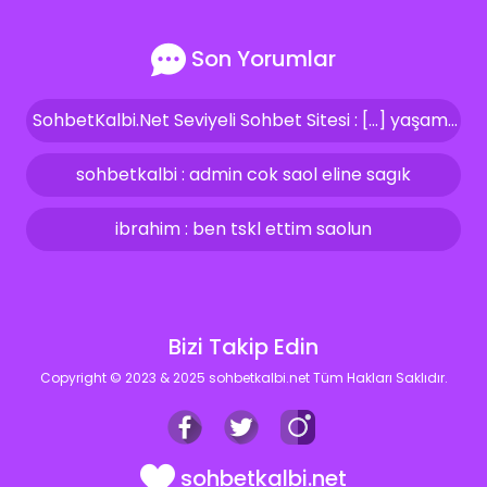
Son Yorumlar
SohbetKalbi.Net Seviyeli Sohbet Sitesi : […] yaşam kalitemizi artırıyor ve bize güven veriyor. İşte bizler, bu aynı özeni ve seviyeyi sohbet siteleri içerisinde de […]
sohbetkalbi : admin cok saol eline sagık
ibrahim : ben tskl ettim saolun
Bizi Takip Edin
Copyright © 2023 & 2025 sohbetkalbi.net Tüm Hakları Saklıdır.
sohbetkalbi.net