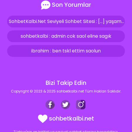
Son Yorumlar
SohbetKalbi.Net Seviyeli Sohbet Sitesi : […] yaşam kalitemizi artırıyor ve bize güven veriyor. İşte bizler, bu aynı özeni ve seviyeyi sohbet siteleri içerisinde de […]
sohbetkalbi : admin cok saol eline sagık
ibrahim : ben tskl ettim saolun
Bizi Takip Edin
Copyright © 2023 & 2025 sohbetkalbi.net Tüm Hakları Saklıdır.
sohbetkalbi.net
Türkiye'nin en kaliteli ve seviyeli sohbet sitesine hoşgeldiniz.