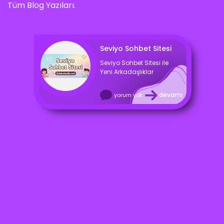
Tüm Blog Yazıları.
Seviyo Sohbet Sitesi
Seviyo Sohbet Sitesi ile
Yeni Arkadaşlıklar
devamı
yorum yok