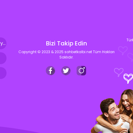
Tür
Bizi Takip Edin
SohbetKalbi.Net Seviyeli Sohbet Sitesi : […] yaşam kalitemizi artırıyor ve bize güven veriyor. İşte bizler, bu aynı özeni ve seviyeyi sohbet siteleri içerisinde de […]
Copyright © 2023 & 2025 sohbetkalbi.net Tüm Hakları
Saklıdır.