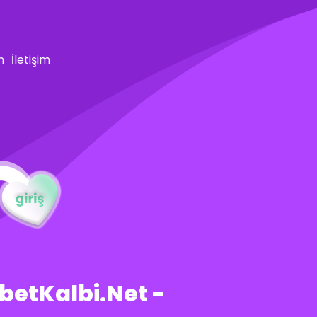
n
İletişim
hbetKalbi.Net -