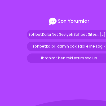
Son Yorumlar
sohbetkalbi : admin cok saol eline sagık
ibrahim : ben tskl ettim saolun