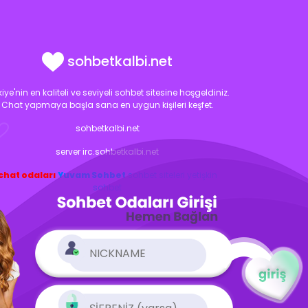
sohbetkalbi.net
kiye'nin en kaliteli ve seviyeli sohbet sitesine hoşgeldiniz.
Chat yapmaya başla sana en uygun kişileri keşfet.
sohbetkalbi.net
server irc.sohbetkalbi.net
chat odaları
Yuvam Sohbet
sohbet siteleri
yetişkin
sohbet