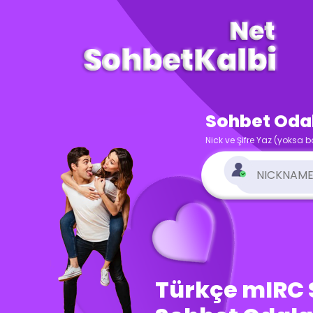
Sohbet Odala
Nick ve Şifre Yaz (yoksa b
Türkçe mIRC S