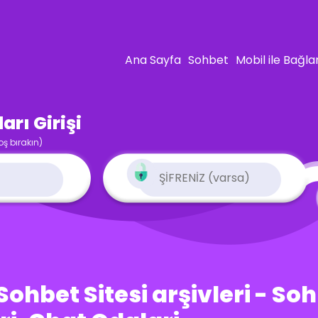
Ana Sayfa
Sohbet
Mobil ile Bağla
rı Girişi
oş bırakın)
ohbet Sitesi arşivleri - So