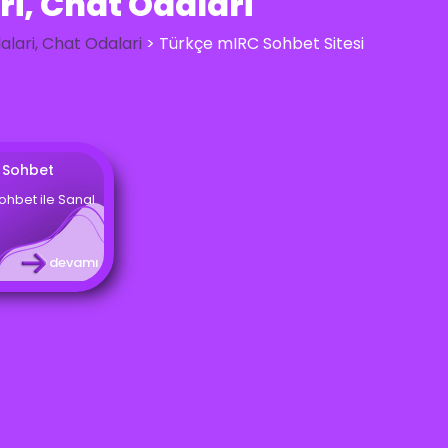
i, Chat Odalari
lari, Chat Odalari
>
Türkçe mIRC Sohbet Sitesi
 Sohbet
ohbet ile Sanal
devamı